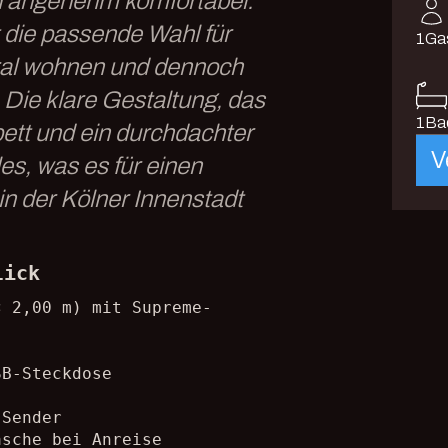
d angenehm komfortabel.
t die passende Wahl für
1
Ga
tral wohnen und dennoch
 Die klare Gestaltung, das
1
Ba
ett und ein durchdachter
V
les, was es für einen
in der Kölner Innenstadt
lick
× 2,00 m) mit Supreme-
SB-Steckdose
-Sender
asche bei Anreise