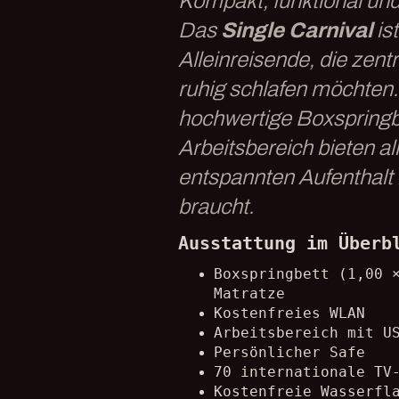
Kompakt, funktional un
Das
Single Carnival
is
Alleinreisende, die zen
ruhig schlafen möchten.
hochwertige Boxspringb
Arbeitsbereich bieten al
entspannten Aufenthalt 
braucht.
Ausstattung im Überb
Boxspringbett (1,00 
Matratze
Kostenfreies WLAN
Arbeitsbereich mit U
Persönlicher Safe
70 internationale TV
Kostenfreie Wasserfl