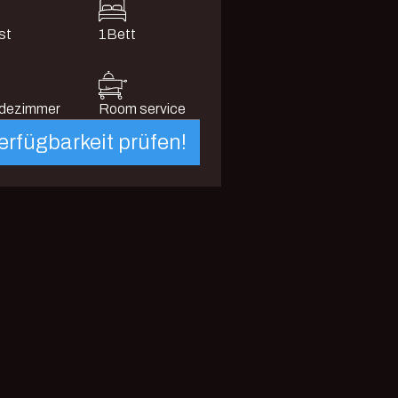
st
1
Bett
dezimmer
Room service
erfügbarkeit prüfen!